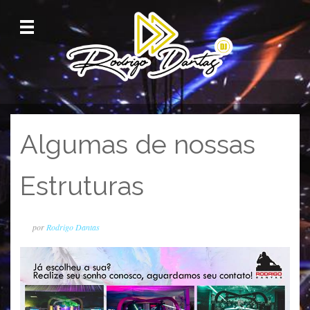
M
enu
Algumas de nossas
Estruturas
por
Rodrigo Dantas